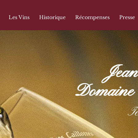
Les Vins
Historique
Récompenses
Presse
Jean 
Domaine d
Te