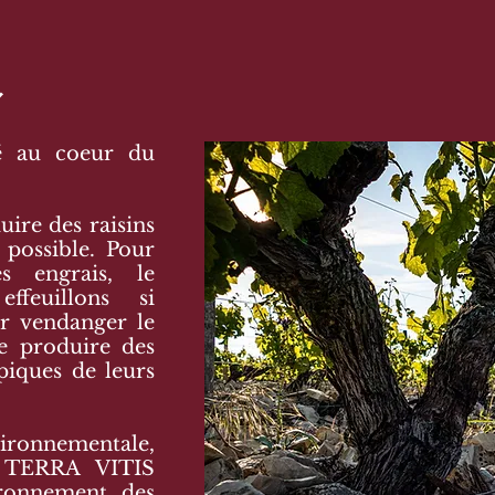
é au coeur du
uire des raisins
 possible. Pour
s engrais, le
feuillons si
ur vendanger le
de produire des
ypiques de leurs
ronnementale,
é TERRA VITIS
ironnement, des