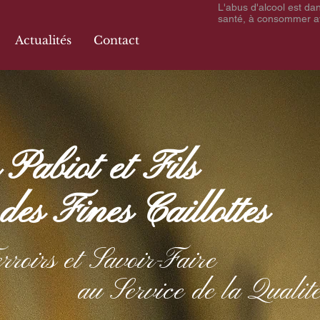
L'abus d'alcool est da
santé, à consommer a
Actualités
Contact
Pabiot et Fils
es Fines Caillottes
rroirs et Savoir-Faire
au Service de la Qualit