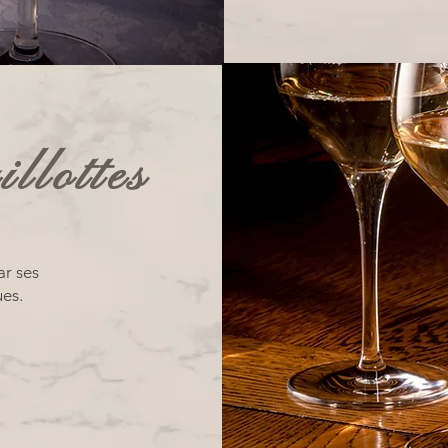
llottes
ar ses
ues.