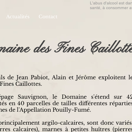
L'abus d'alcool est da
santé, à consommer a
Actualités
Contact
ine des Fines Caillott
-fils de Jean Pabiot, Alain et Jérôme exploitent l
ines Caillottes.
épage Sauvignon, le Domaine s'étend sur 4
tés en 40 parcelles de tailles différentes répartie
s de l'Appellation Pouilly-Fumé.
 principalement argilo-calcaires, sont donc variés
erres calcaires), marnes à petites huîtres (pierre