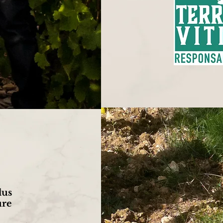
us
ure