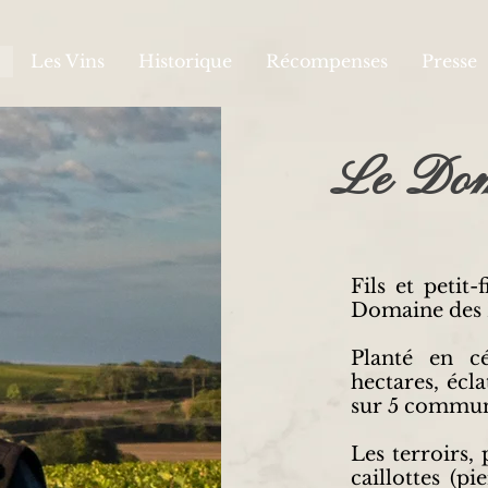
Les Vins
Historique
Récompenses
Presse
Le Doma
Fils et petit
Domaine des F
Planté en c
hectares, écla
sur 5 commune
Les terroirs,
caillottes (pi