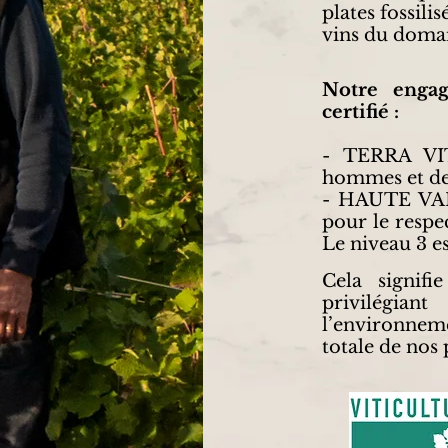
plates fossilis
vins du doma
Notre enga
certifié :
- TERRA VIT
hommes et des
-
HAUTE VAL
pour le respec
Le niveau 3 es
Cela signif
privilégia
l’environneme
totale de nos 