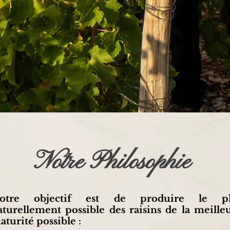
Notre Philosophie
otre objectif est de produire le pl
aturellement possible des raisins de la meille
aturité possible :