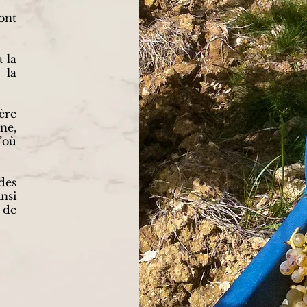
ont
 la
 la
ère
ne,
’où
des
nsi
 de