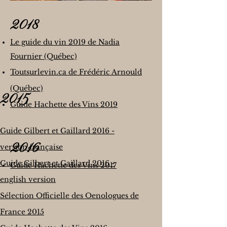
2018
Le guide du vin 2019 de Nadia
Fournier (Québec)
Toutsurlevin.ca de Frédéric Arnould
(Québec)
2015
G
uide Hachette des Vins 2019
Guide Gilbert et Gaillard 2016 -
2016
version française
Guide Gilbert et Gaillard 2016 -
Guide Hachette des Vins 2017
english version
Sélection Officielle des Oenologues de
France 2015